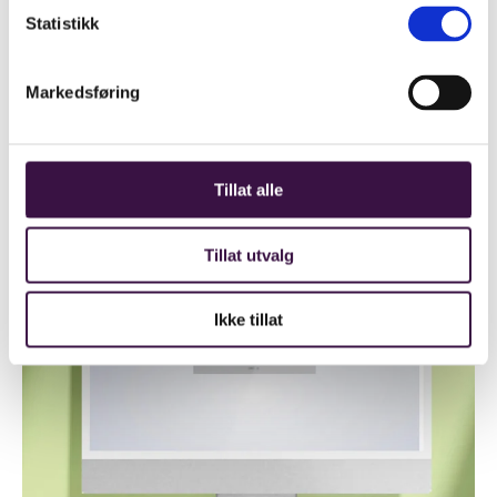
k
Statistikk
e
v
Markedsføring
a
l
g
Tillat alle
Tillat utvalg
Ikke tillat