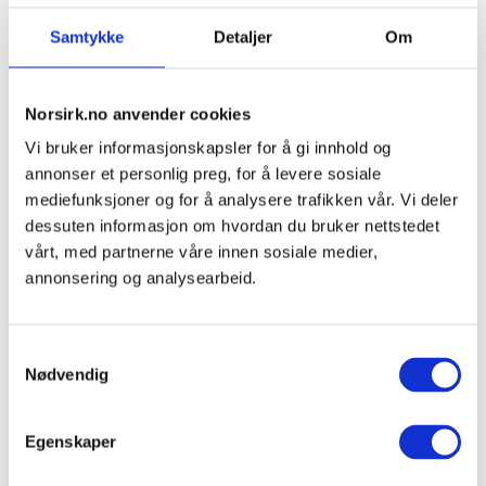
Samtykke
Detaljer
Om
Compliant med
Norsirk.no anvender cookies
Vi bruker informasjonskapsler for å gi innhold og
PRONEXA
annonser et personlig preg, for å levere sosiale
mediefunksjoner og for å analysere trafikken vår. Vi deler
"One stop shop" for utvidet
dessuten informasjon om hvordan du bruker nettstedet
vårt, med partnerne våre innen sosiale medier,
produsentansvar (EPR) i Europa.
annonsering og analysearbeid.
Vi tar oss av dine EU-forpliktelser i forbindelse med
registrering, retur og sentralisert rapportering for EE,
S
batteri og emballasje.
Nødvendig
a
Prøv vår raske gjennomgang av fem enkle spørsmål
m
som forteller om du trenger å ta utvidet
t
Egenskaper
produsentansvar.
y
k