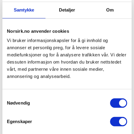
Må jeg selv rapportere inn
emballasje satt på
Samtykke
Detaljer
Om
markedet?
Norsirk.no anvender cookies
Vi bruker informasjonskapsler for å gi innhold og
annonser et personlig preg, for å levere sosiale
mediefunksjoner og for å analysere trafikken vår. Vi deler
LOVVERK PRODUSENTANSVAR
dessuten informasjon om hvordan du bruker nettstedet
vårt, med partnerne våre innen sosiale medier,
Dette er
annonsering og analysearbeid.
avfallsforskriften for
S
Nødvendig
a
emballasje
m
t
Egenskaper
y
Avfallsforskriften for emballasje skal følges av
k